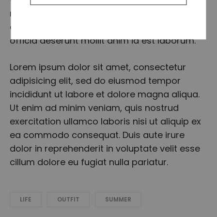
nulla pariatur excepteur sint occaecat
cupidatat non proident, sunt in culpa qui
officia deserunt mollit anim id est laborum.
Lorem ipsum dolor sit amet, consectetur
adipisicing elit, sed do eiusmod tempor
incididunt ut labore et dolore magna aliqua.
Ut enim ad minim veniam, quis nostrud
exercitation ullamco laboris nisi ut aliquip ex
ea commodo consequat. Duis aute irure
dolor in reprehenderit in voluptate velit esse
cillum dolore eu fugiat nulla pariatur.
LIFE
OUTFIT
SUMMER