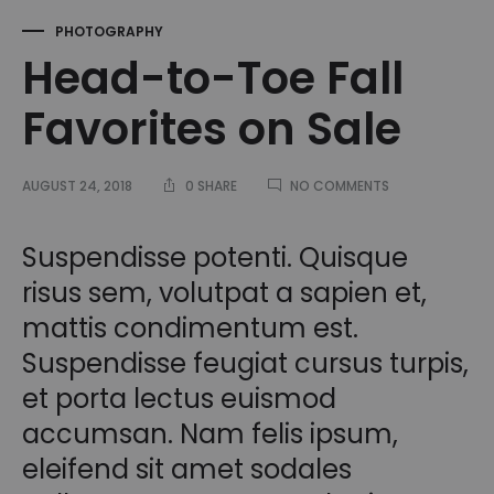
PHOTOGRAPHY
Head-to-Toe Fall
Favorites on Sale
ON
AUGUST 24, 2018
0 SHARE
NO COMMENTS
HEAD-
TO-
TOE
Suspendisse potenti. Quisque
FALL
risus sem, volutpat a sapien et,
FAVORITES
ON
mattis condimentum est.
SALE
Suspendisse feugiat cursus turpis,
et porta lectus euismod
accumsan. Nam felis ipsum,
eleifend sit amet sodales